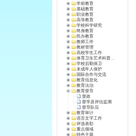
学前教育
基础教育
职业教育
高等教育
学校科学研究
终身教育
民办教育
教师工作
教材管理
高校学生工作
体育卫生艺术科普...
学校后勤保卫
未成年人保护
国际合作与交流
教育信息化
教育法治
教育督导
督政
督学及评估监测
督导队伍
教育审计
语言文字工作
评选表彰
重点领域
特色主题