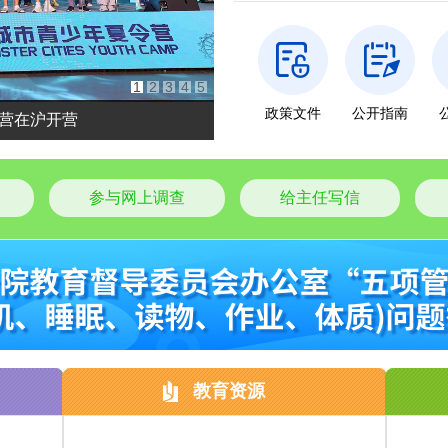
1
2
3
4
5
政策文件
公开指南
令营在沪开营
第十一届“汇创青春”优秀作品
本市教育新闻
国内教育新
参与网上调查
给主任写信
市委书记陈吉宁调研上海
市教卫工作党委举行理论
沉浸式体验公平公正 考生
“AI时代全球青少年创新素
2026年第67届国际数学
2026年第67届国际数学
教育资源
1
2
3
4
5