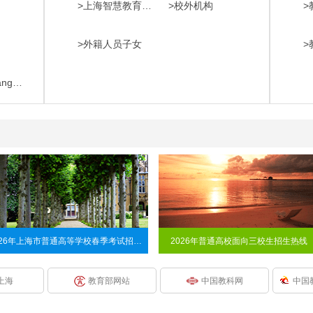
上海市2名少年入选2026
>上海智慧教育平台
>校外机构
>
令营在沪开营
第十一届“汇创青春”优秀作品
>外籍人员子女
>
重点工作
权力事项
服务事项
规划》
>study in shanghai
则公布
2026年上海市普通高等学校春季考试招生热线
2026年普通高校面向三校生招生热线
信息公开目录
指南
信息公开依据
上海
教育部网站
中国教科网
中国教