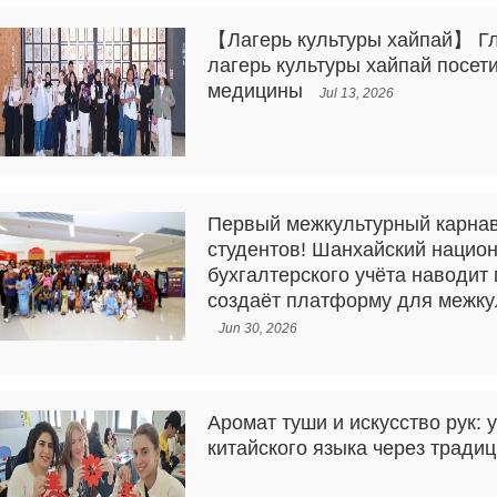
【Лагерь культуры хайпай】 Г
лагерь культуры хайпай посет
медицины
Jul 13, 2026
Первый межкультурный карна
студентов! Шанхайский нацио
бухгалтерского учёта наводит
создаёт платформу для межку
Jun 30, 2026
Аромат туши и искусство рук: 
китайского языка через тради