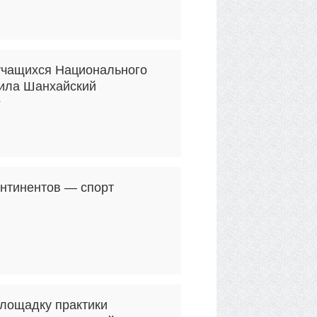
учащихся Национального
тила Шанхайский
6
онтинентов — спорт
лощадку практики