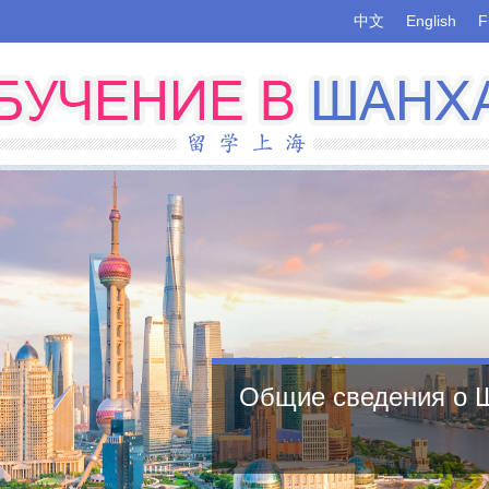
中文
English
F
Университеты