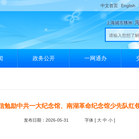
中文首页
English
闻
政务公开
一网通办
信勉励中共一大纪念馆、南湖革命纪念馆少先队红
发布日期：2026-05-31
字体 [
大
中
小
]