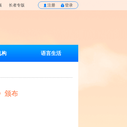
版
长者专版
注册
登录
机构
语言生活
》颁布