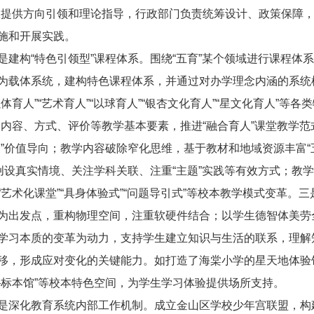
队提供方向引领和理论指导，行政部门负责统筹设计、政策保障
施和开展实践。
构“特色引领型”课程体系。围绕“五育”某个领域进行课程体
为载体系统，建构特色课程体系，并通过对办学理念内涵的系统
育人”“艺术育人”“以球育人”“银杏文化育人”“星文化育人”等各
、内容、方式、评价等教学基本要素，推进“融合育人”课堂教学
展”价值导向；教学内容破除窄化思维，基于教材和地域资源丰富“
、创设真实情境、关注学科关联、注重“主题”实践等有效方式；教
艺术化课堂”“具身体验式”“问题导引式”等校本教学模式变革。三
为出发点，重构物理空间，注重软硬件结合；以学生德智体美劳
学习本质的变革为动力，支持学生建立知识与生活的联系，理解
移，形成应对变化的关键能力。如打造了海棠小学的星天地体验馆
—标本馆”等校本特色空间，为学生学习体验提供场所支持。
化教育系统内部工作机制。成立金山区学校少年宫联盟，构建涵