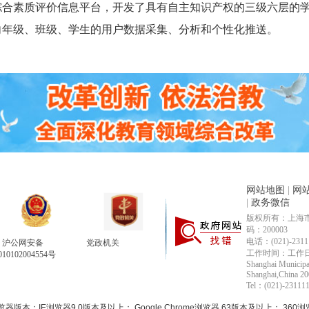
综合素质评价信息平台，开发了具有自主知识产权的三级六层的
向年级、班级、学生的用户数据采集、分析和个性化推送。
网站地图
|
网
|
政务微信
版权所有：上海市
码：200003
电话：(021)-2311
沪公网安备
党政机关
工作时间：工作日9:00 
010102004554号
Shanghai Municipa
Shanghai,China 2
Tel：(021)-2311111
：IE浏览器9.0版本及以上； Google Chrome浏览器 63版本及以上； 360浏