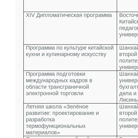
XIV Дипломатическая программа
Восточ
Китайс
педаго
универ
Программа по культуре китайской
Шанха
кухни и кулинарному искусству
второй
полите
универ
Программа подготовки
Шанха
международных кадров в
универ
области трансграничной
бухгал
электронной торговли
дела и
Лисинь
Летняя школа «Зелёное
Шанха
развитие: проектирование и
второй
разработка
полите
термофункциональных
универ
материалов»