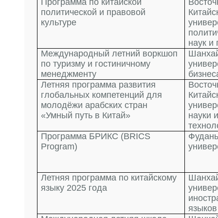
Программа по китайской
Восточ
политической и правовой
Китайс
культуре
универ
полити
наук и
Международный летний воркшоп
Шанха
по туризму и гостиничному
универ
менеджменту
бизнес
Летняя программа развития
Восточ
глобальных компетенций для
Китайс
молодёжи арабских стран
универ
«Умный путь в Китай»
науки 
технол
Программа БРИКС (BRICS
Фудань
Program)
универ
Летняя программа по китайскому
Шанха
языку 2025 года
универ
иностр
языков