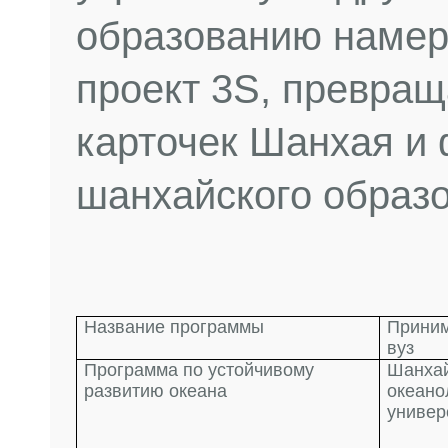
образованию намер
проект 3S, превращ
карточек Шанхая и
шанхайского образо
Название программы
Прини
вуз
Программа по устойчивому
Шанха
развитию океана
океано
универ