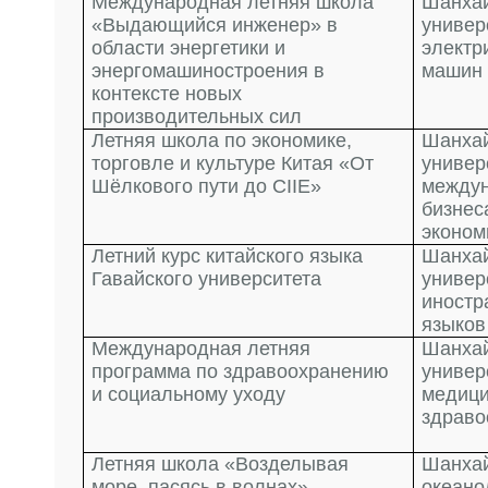
Международная летняя школа
Шанха
«Выдающийся инженер» в
универ
области энергетики и
электр
энергомашиностроения в
машин
контексте новых
производительных сил
Летняя школа по экономике,
Шанха
торговле и культуре Китая «От
универ
Шёлкового пути до CIIE»
между
бизнес
эконом
Летний курс китайского языка
Шанха
Гавайского университета
универ
иностр
языков
Международная летняя
Шанха
программа по здравоохранению
универ
и социальному уходу
медици
здраво
Летняя школа «Возделывая
Шанха
море, пасясь в волнах»
океано