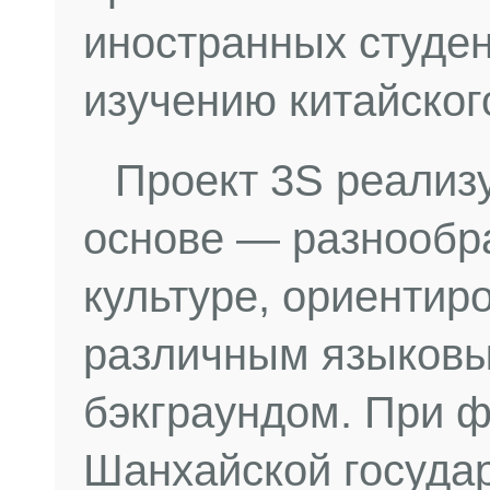
иностранных студен
изучению китайског
Проект 3S реализу
основе — разнообра
культуре, ориентир
различным языковы
бэкграундом. При 
Шанхайской госуда